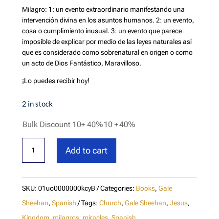
Milagro: 1: un evento extraordinario manifestando una
intervención divina en los asuntos humanos. 2: un evento,
cosa o cumplimiento inusual. 3: un evento que parece
imposible de explicar por medio de las leyes naturales así
que es considerado como sobrenatural en origen o como
un acto de Dios Fantástico, Maravilloso.
¡Lo puedes recibir hoy!
2 in stock
Bulk Discount 10+ 40%
10 +
40%
Milagros
Add to cart
Ahora!!!
quantity
SKU:
01uo0000000kcyB
Categories:
Books
,
Gale
Sheehan
,
Spanish
Tags:
Church
,
Gale Sheehan
,
Jesus
,
Kingdom
,
milagros
,
miracles
,
Spanish